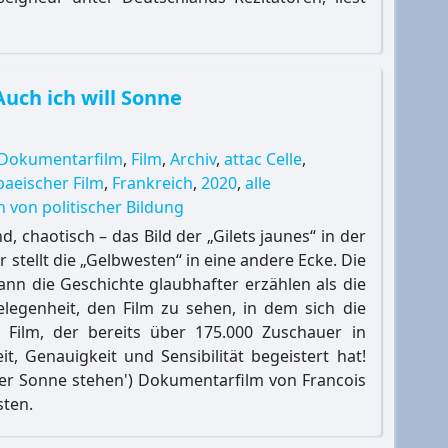
 Auch ich will Sonne
Dokumentarfilm
,
Film
,
Archiv
,
attac Celle
,
aeischer Film
,
Frankreich
,
2020
,
alle
 von politischer Bildung
nd, chaotisch – das Bild der „Gilets jaunes“ in der
er stellt die „Gelbwesten“ in eine andere Ecke. Die
nn die Geschichte glaubhafter erzählen als die
 Gelegenheit, den Film zu sehen, in dem sich die
n Film, der bereits über 175.000 Zuschauer in
t, Genauigkeit und Sensibilität begeistert hat!
n der Sonne stehen') Dokumentarfilm von Francois
sten.