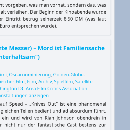
cht vorgeben, was man vorhat, sondern das, was
alt verleihen. Der Beginn der Kinoabende wurde
er Eintritt betrug seinerzeit 8,50 DM (was laut
0 Euro entsprechen würde).
te Messer) – Mord ist Familiensache
unterhaltsam")
imi
,
Oscarnominierung
,
Golden-Globe-
ischer Film
,
Film
,
Archiv
,
Spielfilm
,
Satellite
ington DC Area Film Critics Association
ranstaltungen anzeigen
 auf Speed – „Knives Out“ ist eine phänomenal
u gleichen Teilen bedient und ad absurdum führt.
 ein und wird von Rian Johnson obendrein in
er nicht nur der fantastische Cast bestens zur