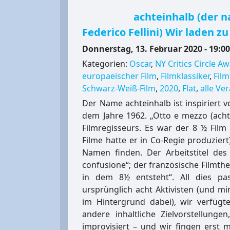
achteinhalb (der 
Federico Fellini) Wir laden z
Donnerstag, 13. Februar 2020 - 19:0
Kategorien:
Oscar
,
NY Critics Circle A
europaeischer Film
,
Filmklassiker
,
Fil
Schwarz-Weiß-Film
,
2020
,
Flat
,
alle Ve
Der Name achteinhalb ist inspiriert 
dem Jahre 1962. „Otto e mezzo (achte
Filmregisseurs. Es war der 8 ½ Film 
Filme hatte er in Co-Regie produziert
Namen finden. Der Arbeitstitel des
confusione“; der französische Filmtheo
in dem 8½ entsteht“. All dies pa
ursprünglich acht Aktivisten (und mi
im Hintergrund dabei), wir verfüg
andere inhaltliche Zielvorstellung
improvisiert – und wir fingen erst 