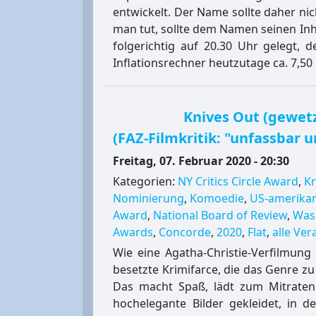
entwickelt. Der Name sollte daher ni
man tut, sollte dem Namen seinen Inh
folgerichtig auf 20.30 Uhr gelegt, d
Inflationsrechner heutzutage ca. 7,5
Knives Out (gewetz
(FAZ-Filmkritik: "unfassbar 
Freitag, 07. Februar 2020 - 20:30
Kategorien:
NY Critics Circle Award
,
Kr
Nominierung
,
Komoedie
,
US-amerikan
Award
,
National Board of Review
,
Wash
Awards
,
Concorde
,
2020
,
Flat
,
alle Ve
Wie eine Agatha-Christie-Verfilmung
besetzte Krimifarce, die das Genre z
Das macht Spaß, lädt zum Mitraten
hochelegante Bilder gekleidet, in d