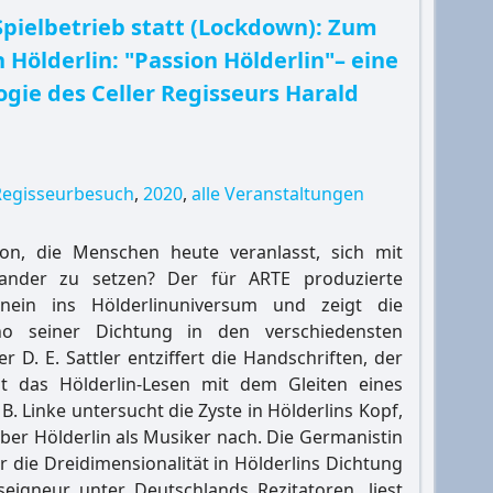
Spielbetrieb statt (Lockdown): Zum
 Hölderlin: "Passion Hölderlin"– eine
ogie des Celler Regisseurs Harald
Regisseurbesuch
,
2020
,
alle Veranstaltungen
on, die Menschen heute veranlasst, sich mit
nander zu setzen? Der für ARTE produzierte
inein ins Hölderlinuniversum und zeigt die
o seiner Dichtung in den verschiedensten
r D. E. Sattler entziffert die Handschriften, der
t das Hölderlin-Lesen mit dem Gleiten eines
 B. Linke untersucht die Zyste in Hölderlins Kopf,
ber Hölderlin als Musiker nach. Die Germanistin
die Dreidimensionalität in Hölderlins Dichtung
eigneur unter Deutschlands Rezitatoren, liest