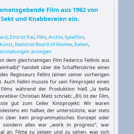
namensgebende Film aus 1962 von
u Sekt und Knabbereien ein.
0
ward
,
Eintritt frei
,
Film
,
Archiv
,
Spielfilm
,
mkunst
,
National Board of Review
,
Italien
,
ranstaltungen anzeigen
von dem gleichnamigen Film Federico Fellinis aus
inhalb)“ handelt über die Schaffenskrise eines
des Regisseurs Fellini (einen seiner vorherigen
). Auch Fellini musste für sein Filmprojekt einen
 Films während der Produktion hieß „la bella
retiker Christian Metz schrieb: „8½ ist der Film,
sste gut zum Celler Kinoprojekt: Wir waren
ndestens ein halber, der unterstützte, war stets
ten über kein programmatisches Konzept oder
en, sondern alles war „work in progress“, war
mal an, Filme zu zeigen und zu sehen, was sich