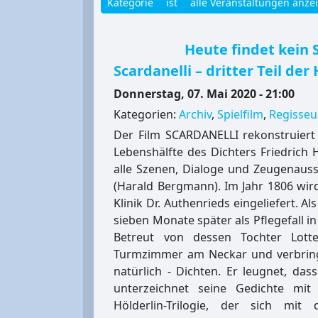
Kategorie
ist
alle Veranstaltungen anze
Heute findet kein 
Scardanelli – dritter Teil der 
Donnerstag, 07. Mai 2020 - 21:00
Kategorien:
Archiv
,
Spielfilm
,
Regisse
Der Film SCARDANELLI rekonstruiert 
Lebenshälfte des Dichters Friedrich H
alle Szenen, Dialoge und Zeugenauss
(Harald Bergmann). Im Jahr 1806 wird
Klinik Dr. Authenrieds eingeliefert. 
sieben Monate später als Pflegefall i
Betreut von dessen Tochter Lotte
Turmzimmer am Neckar und verbringt 
natürlich - Dichten. Er leugnet, da
unterzeichnet seine Gedichte mit S
Hölderlin-Trilogie, der sich mi