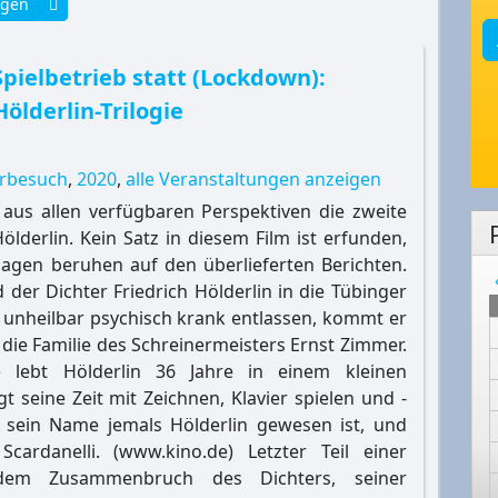
igen
Spielbetrieb statt (Lockdown):
Hölderlin-Trilogie
urbesuch
,
2020
,
alle Veranstaltungen anzeigen
aus allen verfügbaren Perspektiven die zweite
ölderlin. Kein Satz in diesem Film ist erfunden,
agen beruhen auf den überlieferten Berichten.
 der Dichter Friedrich Hölderlin in die Tübinger
Als unheilbar psychisch krank entlassen, kommt er
n die Familie des Schreinermeisters Ernst Zimmer.
 lebt Hölderlin 36 Jahre in einem kleinen
seine Zeit mit Zeichnen, Klavier spielen und -
ss sein Name jemals Hölderlin gewesen ist, und
cardanelli. (www.kino.de) Letzter Teil einer
t dem Zusammenbruch des Dichters, seiner