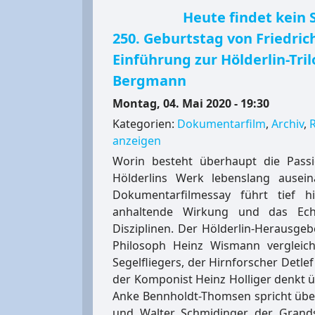
Heute findet kein 
250. Geburtstag von Friedrich
Einführung zur Hölderlin-Tril
Bergmann
Montag, 04. Mai 2020 - 19:30
Kategorien:
Dokumentarfilm
,
Archiv
,
anzeigen
Worin besteht überhaupt die Passi
Hölderlins Werk lebenslang ausei
Dokumentarfilmessay führt tief h
anhaltende Wirkung und das Ech
Disziplinen. Der Hölderlin-Herausgebe
Philosoph Heinz Wismann vergleich
Segelfliegers, der Hirnforscher Detlef
der Komponist Heinz Holliger denkt ü
Anke Bennholdt-Thomsen spricht über 
und Walter Schmidinger, der Grands