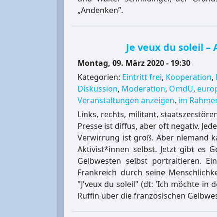
„Andenken”.
Je veux du soleil –
Montag, 09. März 2020 - 19:30
Kategorien:
Eintritt frei
,
Kooperation
,
Diskussion
,
Moderation
,
OmdU
,
europ
Veranstaltungen anzeigen
,
im Rahmen
Links, rechts, militant, staatszerstöre
Presse ist diffus, aber oft negativ. Jed
Verwirrung ist groß. Aber niemand ka
Aktivist*innen selbst. Jetzt gibt es
Gelbwesten selbst portraitieren. Ei
Frankreich durch seine Menschlichkei
"J'veux du soleil" (dt: 'Ich möchte i
Ruffin über die französischen Gelbwe