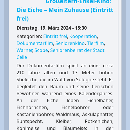
Großeltern-Enkel-Kino:
Die Eiche – Mein Zuhause (Eintritt
frei)
Dienstag, 19. März 2024 - 15:30
Kategorien:
Eintritt frei
,
Kooperation
,
Dokumentarfilm
,
Seniorenkino
,
Tierfilm
,
Warner
,
Scope
,
Seniorenbeirat der Stadt
Celle
Der Dokumentarfilm spielt an einer circa
210 Jahre alten und 17 Meter hohen
Stieleiche, die im Wald von Sologne steht. Er
begleitet den Baum und seine tierischen
Bewohner während eines Kalenderjahres.
An der Eiche leben Eichelhäher,
Eichhörnchen, Eichelbohrer oder
Kastanienbohrer, Waldmaus, Äskulapnatter,
Buntspecht, Kleiber, Rotkehlchen,
Kohlmeise und Blaumeise; in der