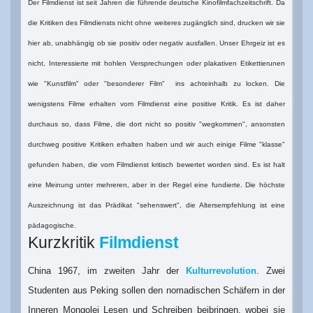
Der Filmdienst ist seit Jahren die führende deutsche Kinofilmfachzeitschrift. Da
die Kritiken des Filmdiensts nicht ohne weiteres zugänglich sind, drucken wir sie
hier ab, unabhängig ob sie positiv oder negativ ausfallen. Unser Ehrgeiz ist es
nicht, Interessierte mit hohlen Versprechungen oder plakativen Etikettierunen
wie "Kunstfilm" oder "besonderer Film" ins achteinhalb zu locken. Die
wenigstens Filme erhalten vom Filmdienst eine positive Kritik. Es ist daher
durchaus so, dass Filme, die dort nicht so positiv "wegkommen", ansonsten
durchweg positive Kritiken erhalten haben und wir auch einige Filme "klasse"
gefunden haben, die vom Filmdienst kritisch bewertet worden sind. Es ist halt
eine Meinung unter mehreren, aber in der Regel eine fundierte. Die höchste
Auszeichnung ist das Prädikat "sehenswert", die Altersempfehlung ist eine
pädagogische.
Kurzkritik
Filmdienst
China 1967, im zweiten Jahr der
Kulturrevolution
. Zwei
Studenten aus Peking sollen den nomadischen Schäfern in der
Inneren Mongolei Lesen und Schreiben beibringen, wobei sie