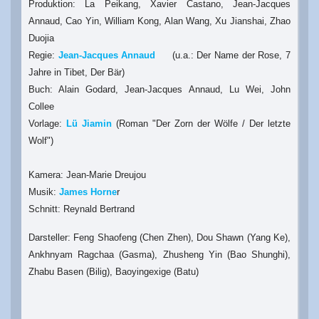
Produktion: La Peikang, Xavier Castano, Jean-Jacques
Annaud, Cao Yin, William Kong, Alan Wang, Xu Jianshai, Zhao
Duojia
Regie:
Jean-Jacques Annaud
(u.a.: Der Name der Rose, 7
Jahre in Tibet, Der Bär)
Buch: Alain Godard, Jean-Jacques Annaud, Lu Wei, John
Collee
Vorlage:
Lü Jiamin
(Roman "Der Zorn der Wölfe / Der letzte
Wolf")
Kamera: Jean-Marie Dreujou
Musik:
James Horne
r
Schnitt: Reynald Bertrand
Darsteller: Feng Shaofeng (Chen Zhen), Dou Shawn (Yang Ke),
Ankhnyam Ragchaa (Gasma), Zhusheng Yin (Bao Shunghi),
Zhabu Basen (Bilig), Baoyingexige (Batu)