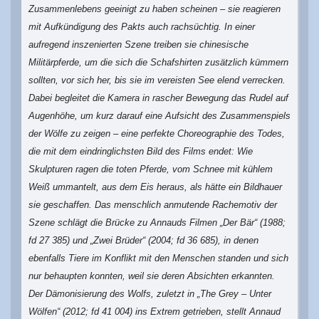
Zusammenlebens geeinigt zu haben scheinen – sie reagieren
mit Aufkündigung des Pakts auch rachsüchtig. In einer
aufregend inszenierten Szene treiben sie chinesische
Militärpferde, um die sich die Schafshirten zusätzlich kümmern
sollten, vor sich her, bis sie im vereisten See elend verrecken.
Dabei begleitet die Kamera in rascher Bewegung das Rudel auf
Augenhöhe, um kurz darauf eine Aufsicht des Zusammenspiels
der Wölfe zu zeigen – eine perfekte Choreographie des Todes,
die mit dem eindringlichsten Bild des Films endet: Wie
Skulpturen ragen die toten Pferde, vom Schnee mit kühlem
Weiß ummantelt, aus dem Eis heraus, als hätte ein Bildhauer
sie geschaffen. Das menschlich anmutende Rachemotiv der
Szene schlägt die Brücke zu Annauds Filmen „Der Bär“ (1988;
fd 27 385) und „Zwei Brüder“ (2004; fd 36 685), in denen
ebenfalls Tiere im Konflikt mit den Menschen standen und sich
nur behaupten konnten, weil sie deren Absichten erkannten.
Der Dämonisierung des Wolfs, zuletzt in „The Grey – Unter
Wölfen“ (2012; fd 41 004) ins Extrem getrieben, stellt Annaud