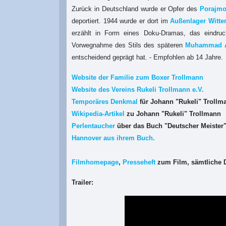
Zurück in Deutschland wurde er
Opfer des
Porajm
deportiert. 1944 wurde er dort im
Außenlager Witte
erzählt in Form eines Doku-Dramas, das eindruck
Vorwegnahme des Stils des späteren
Muhammad A
entscheidend geprägt hat. - Empfohlen ab 14 Jahre.
Website der Familie zum Boxer Trollmann
Website des Vereins Rukeli Trollmann e.V.
Temporäres Denkmal
für Johann "Rukeli" Troll
Wikipedia-Artikel
zu
Johann "Rukeli" Trollmann
Perlentaucher
über das Buch "Deutscher Meister"
Hannover aus ihrem Buch.
Filmhomepage
,
Presseheft
zum Film
, sämtliche
Trailer: