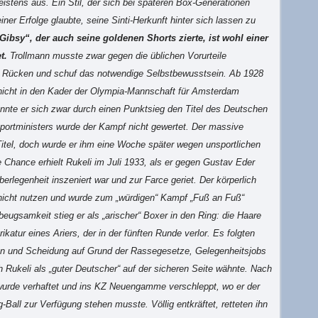
istens aus. Ein Stil, der sich bei späteren Box-Generationen
er Erfolge glaubte, seine Sinti-Herkunft hinter sich lassen zu
bsy“, der auch seine goldenen Shorts zierte, ist wohl einer
t.
Trollmann musste zwar gegen die üblichen Vorurteile
n Rücken und schuf das notwendige Selbstbewusstsein. Ab 1928
r nicht in den Kader der Olympia-Mannschaft für Amsterdam
nnte er sich zwar durch einen Punktsieg den Titel des Deutschen
Sportministers wurde der Kampf nicht gewertet. Der massive
itel, doch wurde er ihm eine Woche später wegen unsportlichen
e Chance erhielt Rukeli im Juli 1933, als er gegen Gustav Eder
erlegenheit inszeniert war und zur Farce geriet. Der körperlich
e nicht nutzen und wurde zum „würdigen“ Kampf „Fuß an Fuß“
eugsamkeit stieg er als „arischer“ Boxer in den Ring: die Haare
ikatur eines Ariers, der in der fünften Runde verlor. Es folgten
hen und Scheidung auf Grund der Rassegesetze, Gelegenheitsjobs
 Rukeli als „guter Deutscher“ auf der sicheren Seite wähnte. Nach
wurde verhaftet und ins KZ Neuengamme verschleppt, wo er der
Ball zur Verfügung stehen musste. Völlig entkräftet, retteten ihn