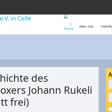
über uns
meinAc
A
chichte des
oxers Johann Rukeli
t frei)