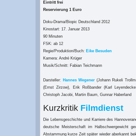
Eintritt frei
Reservierung 1 Euro
Doku-Drama/Biopic Deutschland 2012
Kinostart: 17. Januar 2013
90 Minuten
FSK: ab 12
Regie/Produktion/Buch:
Eike Besuden
Kamera: André Krüger
Musik/Schnitt: Fabian Teichmann
Darsteller:
Hannes Wegener
(Johann Rukeli Troll
(Ernst Zirzow), Erik Roßbander (Karl Leyendecke
Christoph Jacobi, Martin Baum, Gunnar Haberland
Kurzkritik
Filmdienst
Die Lebensgeschichte und Karriere des Hannovera
deutsche Meisterschaft im Halbschwergewicht ge
Abstammung kurze Zeit später wieder aberkannt bek