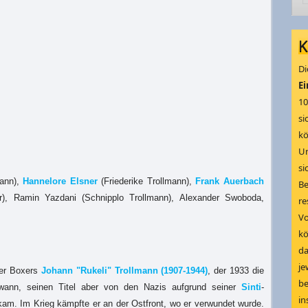
K
Di
Ei
10
si
kö
Um
si
mann),
Hannelore Elsner
(Friederike Trollmann),
Frank Auerbach
Be
r), Ramin Yazdani (Schnipplo Trollmann), Alexander Swoboda,
re
V
kö
da
je
ner Boxers
Johann "Rukeli" Trollmann (1907-1944)
, der 1933 die
be
wann, seinen Titel aber von den Nazis aufgrund seiner
Sinti
-
in
am. Im Krieg kämpfte er an der Ostfront, wo er verwundet wurde.