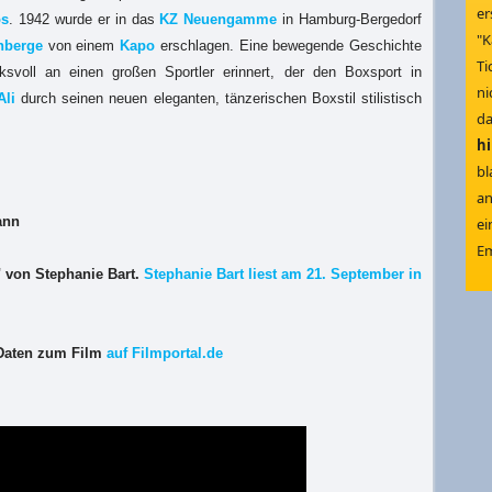
er
os
. 1942 wurde er in das
KZ Neuengamme
in Hamburg-Bergedorf
"K
nberge
von einem
Kapo
erschlagen. Eine bewegende Geschichte
Ti
svoll an einen großen Sportler erinnert, der den Boxsport in
ni
li
durch seinen neuen eleganten, tänzerischen Boxstil stilistisch
d
h
bl
an
mann
ei
Em
 von Stephanie Bart.
Stephanie Bart liest am 21. September in
 Daten zum Film
auf Filmportal.de