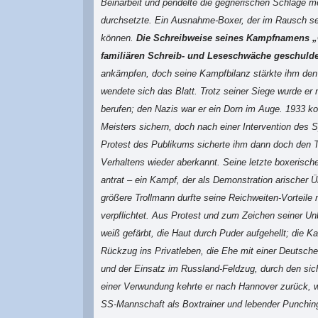
Beinarbeit und pendelte die gegnerischen Schläge me
durchsetzte. Ein Ausnahme-Boxer, der im Rausch sein
können.
Die Schreibweise seines Kampfnamens „Gi
familiären Schreib- und Leseschwäche geschulde
ankämpfen, doch seine Kampfbilanz stärkte ihm de
wendete sich das Blatt. Trotz seiner Siege wurde e
berufen; den Nazis war er ein Dorn im Auge. 1933 ko
Meisters sichern, doch nach einer Intervention des 
Protest des Publikums sicherte ihm dann doch den T
Verhaltens wieder aberkannt. Seine letzte boxerisch
antrat – ein Kampf, der als Demonstration arischer Üb
größere Trollmann durfte seine Reichweiten-Vorteil
verpflichtet. Aus Protest und zum Zeichen seiner Unb
weiß gefärbt, die Haut durch Puder aufgehellt; die Kar
Rückzug ins Privatleben, die Ehe mit einer Deutsc
und der Einsatz im Russland-Feldzug, durch den sich
einer Verwundung kehrte er nach Hannover zurück, 
SS-Mannschaft als Boxtrainer und lebender Punching-