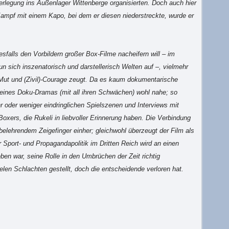
Verlegung ins Außenlager Wittenberge organisierten. Doch auch hier
Kampf mit einem Kapo, bei dem er diesen niederstreckte, wurde er
esfalls den Vorbildern großer Box-Filme nacheifern will – im
un sich inszenatorisch und darstellerisch Welten auf –, vielmehr
 Mut und (Zivil)-Courage zeugt. Da es kaum dokumentarische
eines Doku-Dramas (mit all ihren Schwächen) wohl nahe; so
oder weniger eindringlichen Spielszenen und Interviews mit
oxers, die Rukeli in liebvoller Erinnerung haben. Die Verbindung
elehrendem Zeigefinger einher; gleichwohl überzeugt der Film als
r Sport- und Propagandapolitik im Dritten Reich wird an einen
en war, seine Rolle in den Umbrüchen der Zeit richtig
elen Schlachten gestellt, doch die entscheidende verloren hat.