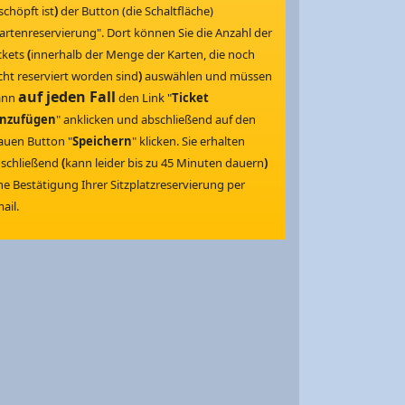
schöpft ist
)
der Button (die Schaltfläche)
artenreservierung". Dort können Sie die Anzahl der
ckets
(
innerhalb der Menge der Karten, die noch
cht reserviert worden sind
)
auswählen und müssen
auf jeden Fall
ann
den Link "
Ticket
inzufügen
" anklicken und abschließend auf den
auen Button "
Speichern
" klicken. Sie erhalten
schließend
(
kann leider bis zu 45 Minuten dauern
)
ne Bestätigung Ihrer Sitzplatzreservierung per
ail.