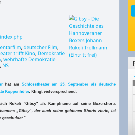
n
0
y/index.php
ntarfilm
,
deutscher Film
,
eater trifft Kino
,
Demokratie
n
,
wehrhafte Demokratie
,
NS
er
hat am
Schlosstheater am 25. September als deutsche
tte Koppenhöfer
. Klingt vielversprechend.
sich Rukeli "
Gibsy
" als Kampfname auf seine Boxershorts
namens „Gibsy“, der auch seine goldenen Shorts zierte, ist
e geschuldet.
"