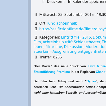
Drucken
In Kalender speicher
Mittwoch, 23. September 2015 - 19:3
Ort:
Kino achteinhalb
http://realfictionfilme.de/filme/gibs
Kategorien:
Eintritt frei
,
2015
,
Dokume
Film
,
achteinhalb trifft Schlosstheater
,
Th
leben
,
Filmreihe
,
Diskussion
,
Moderatio
staerken - Ausgrenzung entgegentreten
Treffer: 6255
"Der Boxer" das neue Stück von
Felix Mitter
Erstaufführung Premiere
in der Regie von
Charlo
Der Film heißt Gibsy und nicht "
Gypsy
", da 
schrieben ließ: "
Die Schreibweise seines Kampf
wohl einer familiären Schreib- und Leseschwäch