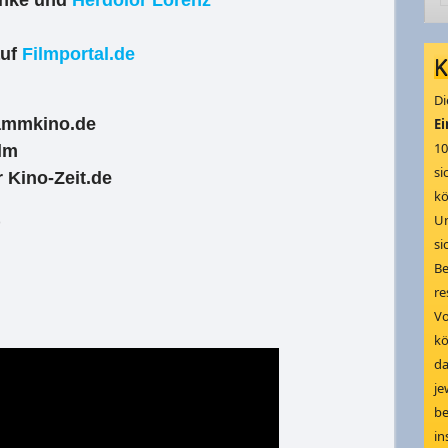
anke und
Herdolor Lorenz
auf
Filmportal.de
K
Di
rammkino.de
Ei
10
lm
si
 Kino-Zeit.de
kö
)
Um
si
Be
re
V
kö
da
je
be
in