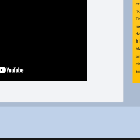
er
"K
Ti
ni
d
h
bl
an
ei
Em