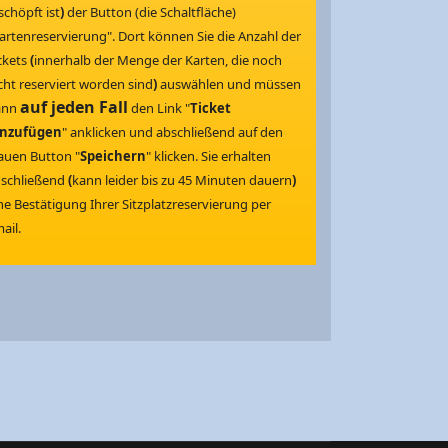
schöpft ist
)
der Button (die Schaltfläche)
artenreservierung". Dort können Sie die Anzahl der
ckets
(
innerhalb der Menge der Karten, die noch
cht reserviert worden sind
)
auswählen und müssen
auf jeden Fall
ann
den Link "
Ticket
inzufügen
" anklicken und abschließend auf den
auen Button "
Speichern
" klicken. Sie erhalten
schließend
(
kann leider bis zu 45 Minuten dauern
)
ne Bestätigung Ihrer Sitzplatzreservierung per
ail.