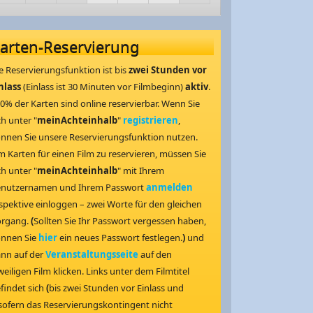
arten-Reservierung
e Reservierungsfunktion ist bis
zwei Stunden vor
nlass
(Einlass ist 30 Minuten vor Filmbeginn)
aktiv
.
0% der Karten sind online reservierbar. Wenn Sie
ch unter "
meinAchteinhalb
"
registrieren
,
nnen Sie unsere Reservierungsfunktion nutzen.
 Karten für einen Film zu reservieren, müssen Sie
ch unter "
meinAchteinhalb
" mit Ihrem
nutzernamen und Ihrem Passwort
anmelden
spektive einloggen – zwei Worte für den gleichen
organg.
(
Sollten Sie Ihr Passwort vergessen haben,
nnen Sie
hier
ein neues Passwort festlegen.
)
und
nn auf der
Veranstaltungsseite
auf den
weiligen Film klicken. Links unter dem Filmtitel
findet sich
(
bis zwei Stunden vor Einlass und
sofern das Reservierungskontingent nicht