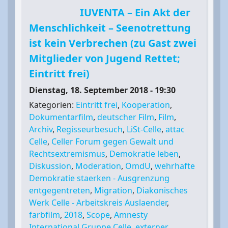
IUVENTA – Ein Akt der
Menschlichkeit – Seenotrettung
ist kein Verbrechen (zu Gast zwei
Mitglieder von Jugend Rettet;
Eintritt frei)
Dienstag, 18. September 2018 - 19:30
Kategorien:
Eintritt frei
,
Kooperation
,
Dokumentarfilm
,
deutscher Film
,
Film
,
Archiv
,
Regisseurbesuch
,
LiSt-Celle
,
attac
Celle
,
Celler Forum gegen Gewalt und
Rechtsextremismus
,
Demokratie leben
,
Diskussion
,
Moderation
,
OmdU
,
wehrhafte
Demokratie staerken - Ausgrenzung
entgegentreten
,
Migration
,
Diakonisches
Werk Celle - Arbeitskreis Auslaender
,
farbfilm
,
2018
,
Scope
,
Amnesty
International Gruppe Celle
,
externer