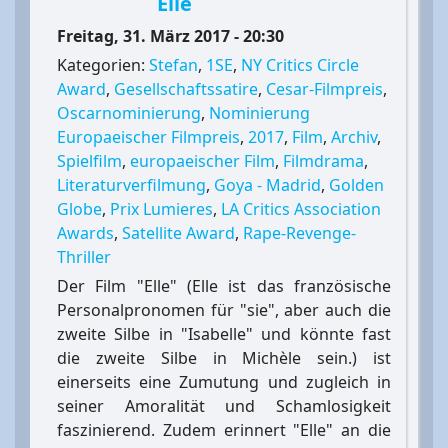
Elle
Freitag, 31. März 2017 - 20:30
Kategorien:
Stefan
,
1SE
,
NY Critics Circle
Award
,
Gesellschaftssatire
,
Cesar-Filmpreis
,
Oscarnominierung
,
Nominierung
Europaeischer Filmpreis
,
2017
,
Film
,
Archiv
,
Spielfilm
,
europaeischer Film
,
Filmdrama
,
Literaturverfilmung
,
Goya - Madrid
,
Golden
Globe
,
Prix Lumieres
,
LA Critics Association
Awards
,
Satellite Award
,
Rape-Revenge-
Thriller
Der Film "Elle" (Elle ist das französische
Personalpronomen für "sie", aber auch die
zweite Silbe in "Isabelle" und könnte fast
die zweite Silbe in Michèle sein.) ist
einerseits eine Zumutung und zugleich in
seiner Amoralität und Schamlosigkeit
faszinierend. Zudem erinnert "Elle" an die