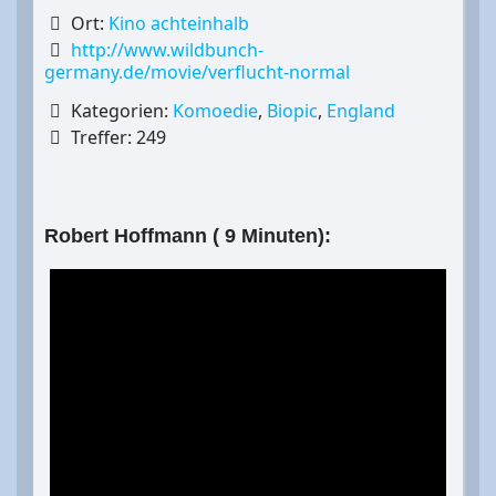
Ort:
Kino achteinhalb
http://www.wildbunch-
germany.de/movie/verflucht-normal
Kategorien:
Komoedie
,
Biopic
,
England
Treffer: 249
Robert Hoffmann ( 9 Minuten):