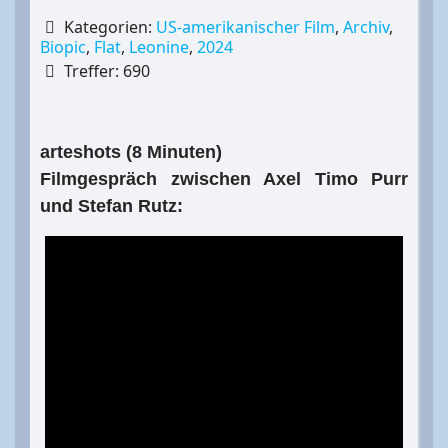
Kategorien:
US-amerikanischer Film
,
Archiv
,
Biopic
,
Flat
,
Leonine
,
2024
Treffer: 690
arteshots (8 Minuten)
Filmgespräch zwischen Axel Timo Purr
und Stefan Rutz: