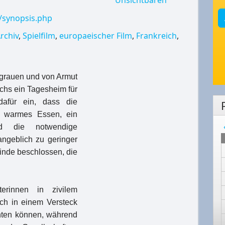
e/synopsis.php
rchiv
,
Spielfilm
,
europaeischer Film
,
Frankreich
,
r grauen und von Armut
chs ein Tagesheim für
afür ein, dass die
n warmes Essen, ein
d die notwendige
angeblich zu geringer
inde beschlossen, die
terinnen in zivilem
ch in einem Versteck
chten können, während