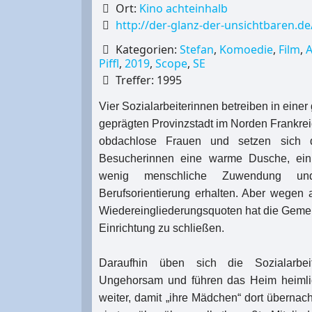
Ort:
Kino achteinhalb
http://der-glanz-der-unsichtbaren.d
Kategorien:
Stefan
,
Komoedie
,
Film
,
A
Piffl
,
2019
,
Scope
,
SE
Treffer: 1995
Vier Sozialarbeiterinnen betreiben in eine
geprägten Provinzstadt im Norden Frankrei
obdachlose Frauen und setzen sich d
Besucherinnen eine warme Dusche, ei
wenig menschliche Zuwendung un
Berufsorientierung erhalten. Aber wegen 
Wiedereingliederungsquoten hat die Geme
Einrichtung zu schließen.
Daraufhin üben sich die Sozialarbei
Ungehorsam und führen das Heim heimli
weiter, damit „ihre Mädchen“ dort überna