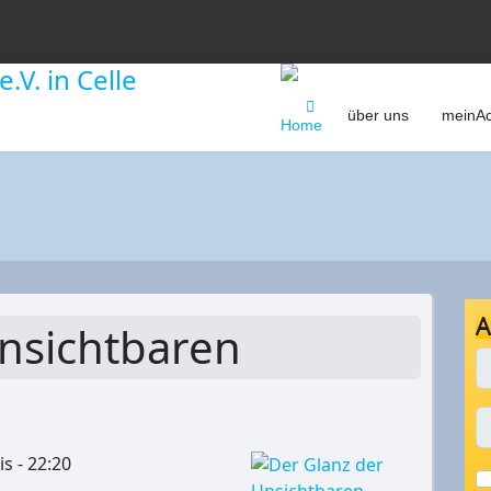
über uns
meinAc
A
nsichtbaren
s - 22:20