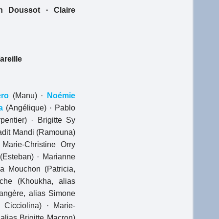
on Doussot · Claire
reille
ero
(Manu) ·
Noémie
a
(Angélique) · Pablo
entier) · Brigitte Sy
ssadit Mandi (Ramouna)
Marie-Christine Orry
(Esteban) · Marianne
ia Mouchon (Patricia,
che (Khoukha, alias
rangère, alias Simone
a Cicciolina) · Marie-
alias Brigitte Macron)