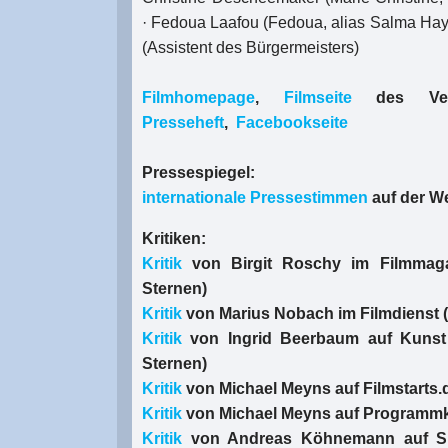
· Fedoua Laafou (Fedoua, alias Salma Haye
(Assistent des Bürgermeisters)
Filmhomepage
,
Filmseite
des Verle
Presseheft
,
Facebookseite
Pressespiegel:
internationale Pressestimmen
auf der W
Kritiken:
Kritik
von Birgit Roschy im Filmmag
Sternen)
Kritik
von Marius Nobach im Filmdienst (
Kritik
von Ingrid Beerbaum auf Kunst
Sternen)
Kritik
von Michael Meyns auf Filmstarts.d
Kritik
von Michael Meyns auf Programmk
Kritik
von Andreas Köhnemann auf Spi