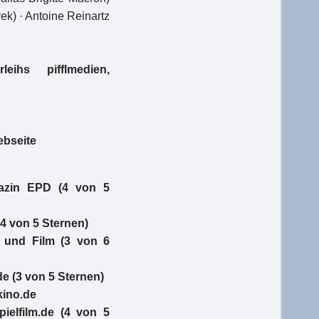
k) · Antoine Reinartz
ihs pifflmedien,
ebseite
azin EPD (4 von 5
4 von 5 Sternen)
 und Film (3 von 6
e (3 von 5 Sternen)
ino.de
elfilm.de (4 von 5