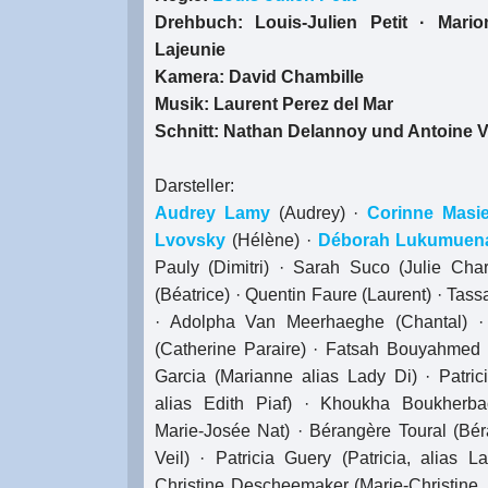
Drehbuch: Louis-Julien Petit · Mari
Lajeunie
Kamera: David Chambille
Musik: Laurent Perez del Mar
Schnitt: Nathan Delannoy und Antoine Va
Darsteller:
Audrey Lamy
(Audrey) ·
Corinne Masi
Lvovsky
(Hélène) ·
Déborah Lukumuen
Pauly (Dimitri) · Sarah Suco (Julie Charp
(Béatrice) · Quentin Faure (Laurent) · Ta
· Adolpha Van Meerhaeghe (Chantal) · 
(Catherine Paraire) · Fatsah Bouyahmed 
Garcia (Marianne alias Lady Di) · Patric
alias Edith Piaf) · Khoukha Boukherba
Marie-Josée Nat) · Bérangère Toural (Bé
Veil) · Patricia Guery (Patricia, alias L
Christine Descheemaker (Marie-Christine, 