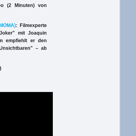
o (2 Minuten) von
(MOMA)
: Filmexperte
"Joker" mit Joaquin
m empfiehlt er den
Unsichtbaren" – ab
)