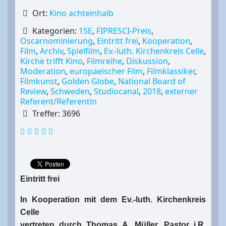
Ort:
Kino achteinhalb
Kategorien:
1SE
,
FIPRESCI-Preis
,
Oscarnominierung
,
Eintritt frei
,
Kooperation
,
Film
,
Archiv
,
Spielfilm
,
Ev.-luth. Kirchenkreis Celle
,
Kirche trifft Kino
,
Filmreihe
,
Diskussion
,
Moderation
,
europaeischer Film
,
Filmklassiker
,
Filmkunst
,
Golden Globe
,
National Board of
Review
,
Schweden
,
Studiocanal
,
2018
,
externer
Referent/Referentin
Treffer: 3696
Eintritt frei
In Kooperation mit dem Ev.-luth. Kirchenkreis
Celle
vertreten durch Thomas A. Müller, Pastor i.R.