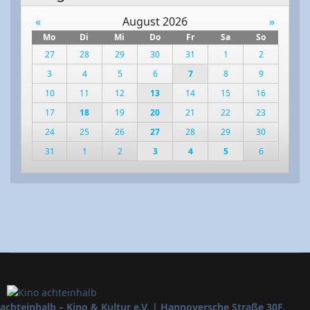
«
August 2026
»
Mo
Di
Mi
Do
Fr
Sa
So
27
28
29
30
31
1
2
3
4
5
6
7
8
9
10
11
12
13
14
15
16
17
18
19
20
21
22
23
24
25
26
27
28
29
30
31
1
2
3
4
5
6
achteinhalb – Kino & Kultur e.V. | Hannoversche Straße 30F,