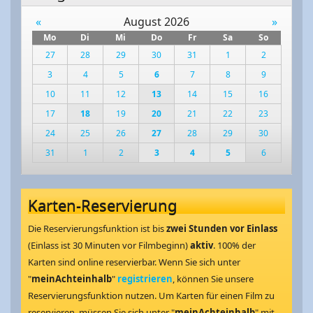
«
August 2026
»
Mo
Di
Mi
Do
Fr
Sa
So
27
28
29
30
31
1
2
3
4
5
6
7
8
9
10
11
12
13
14
15
16
17
18
19
20
21
22
23
24
25
26
27
28
29
30
31
1
2
3
4
5
6
Karten-Reservierung
Die Reservierungsfunktion ist bis
zwei Stunden vor Einlass
(Einlass ist 30 Minuten vor Filmbeginn)
aktiv
. 100% der
Karten sind online reservierbar. Wenn Sie sich unter
"
meinAchteinhalb
"
registrieren
, können Sie unsere
Reservierungsfunktion nutzen. Um Karten für einen Film zu
reservieren, müssen Sie sich unter "
meinAchteinhalb
" mit