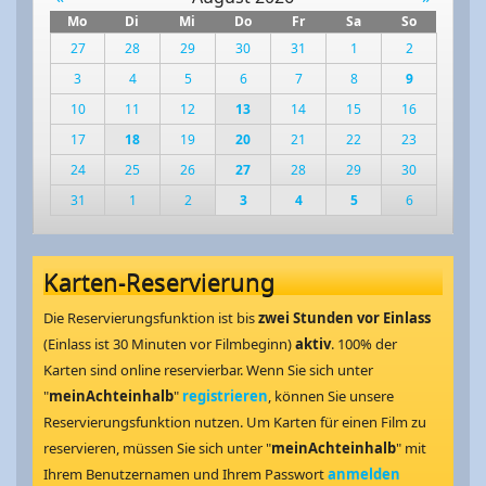
Mo
Di
Mi
Do
Fr
Sa
So
27
28
29
30
31
1
2
3
4
5
6
7
8
9
10
11
12
13
14
15
16
17
18
19
20
21
22
23
24
25
26
27
28
29
30
31
1
2
3
4
5
6
Karten-Reservierung
Die Reservierungsfunktion ist bis
zwei Stunden vor Einlass
(Einlass ist 30 Minuten vor Filmbeginn)
aktiv
. 100% der
Karten sind online reservierbar. Wenn Sie sich unter
"
meinAchteinhalb
"
registrieren
, können Sie unsere
Reservierungsfunktion nutzen. Um Karten für einen Film zu
reservieren, müssen Sie sich unter "
meinAchteinhalb
" mit
Ihrem Benutzernamen und Ihrem Passwort
anmelden