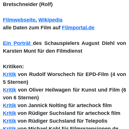
Bretschneider (Rolf)
Filmwebseite
,
Wikipedia
alle Daten zum Film auf
Filmportal.de
Ein Porträt
des Schauspielers August Diehl von
Karsten Munt für den Filmdienst
Kritiken:
Kritik
von Rudolf Worschech für EPD-Film (4 von
5 Sternen)
Kritik
von Oliver Heilwagen für Kunst und Film (6
von 6 Sternen)
Kritik
von Jannick Nolting für artechock film
Kritik
von Rüdiger Suchsland für artechock film
Kritik
von Rüdiger Suchsland für Telepolis
Kritik
von Michael Kohl für Filmrezensionen.de