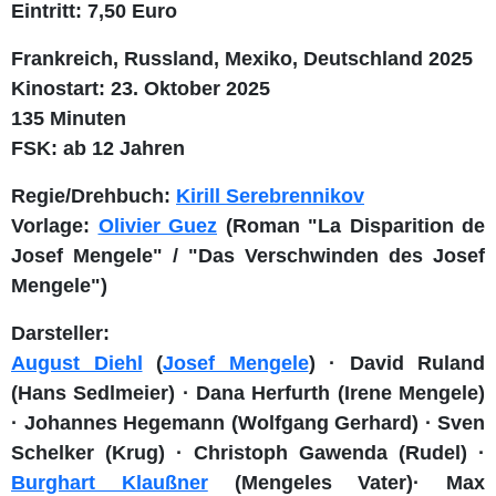
Eintri
tt: 7,50 Euro
Frankreich, Russland, Mexiko, Deutschland 2025
Kinostart: 23. Oktober 2025
135 Minuten
FSK: ab 12 Jahren
Regie/Drehbuch:
Kirill Serebrennikov
Vorlage:
Olivier Guez
(Roman "La Disparition de
Josef Mengele" / "Das Verschwinden des Josef
Mengele")
Darsteller:
August Diehl
(
Josef Mengele
) · David Ruland
(Hans Sedlmeier) · Dana Herfurth (Irene Mengele)
· Johannes Hegemann (Wolfgang Gerhard) · Sven
Schelker (Krug) · Christoph Gawenda (Rudel) ·
Burghart Klaußner
(Mengeles Vater)· Max