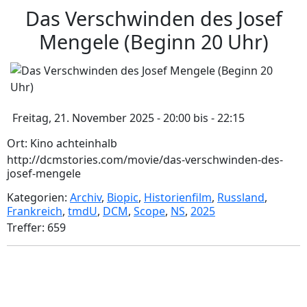
Das Verschwinden des Josef
Mengele (Beginn 20 Uhr)
Freitag, 21. November 2025 - 20:00 bis - 22:15
Ort: Kino achteinhalb
http://dcmstories.com/movie/das-verschwinden-des-
josef-mengele
Kategorien:
Archiv
,
Biopic
,
Historienfilm
,
Russland
,
Frankreich
,
tmdU
,
DCM
,
Scope
,
NS
,
2025
Treffer: 659