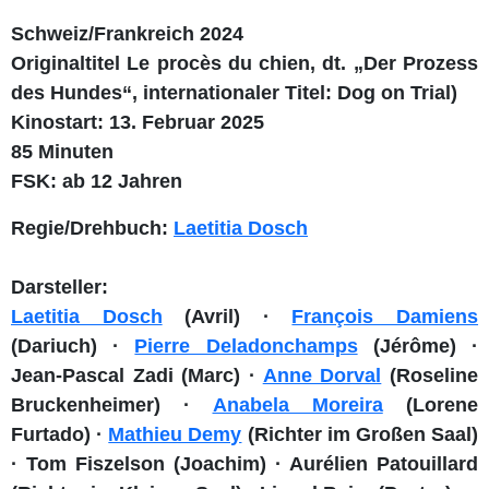
Schweiz/Frankreich 2024
Originaltitel Le procès du chien, dt. „Der Prozess
des Hundes“, internationaler Titel: Dog on Trial)
Kinostart: 13. Februar 2025
85 Minuten
FSK: ab 12 Jahren
Regie/Drehbuch:
Laetitia Dosch
Darsteller:
Laetitia Dosch
(Avril) ·
François Damiens
(Dariuch) ·
Pierre Deladonchamps
(Jérôme) ·
Jean-Pascal Zadi (Marc) ·
Anne Dorval
(Roseline
Bruckenheimer) ·
Anabela Moreira
(Lorene
Furtado) ·
Mathieu Demy
(Richter im Großen Saal)
· Tom Fiszelson (Joachim) · Aurélien Patouillard