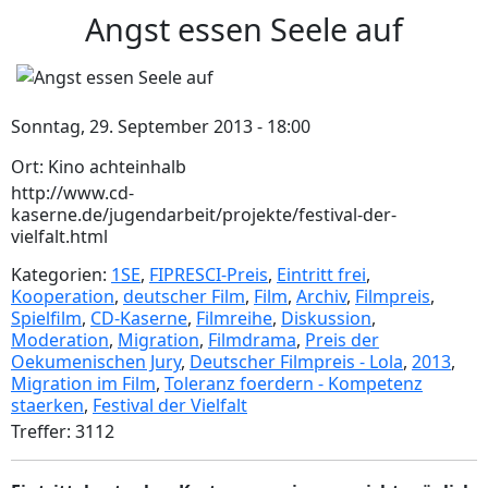
Angst essen Seele auf
Sonntag, 29. September 2013 - 18:00
Ort: Kino achteinhalb
http://www.cd-
kaserne.de/jugendarbeit/projekte/festival-der-
vielfalt.html
Kategorien:
1SE
,
FIPRESCI-Preis
,
Eintritt frei
,
Kooperation
,
deutscher Film
,
Film
,
Archiv
,
Filmpreis
,
Spielfilm
,
CD-Kaserne
,
Filmreihe
,
Diskussion
,
Moderation
,
Migration
,
Filmdrama
,
Preis der
Oekumenischen Jury
,
Deutscher Filmpreis - Lola
,
2013
,
Migration im Film
,
Toleranz foerdern - Kompetenz
staerken
,
Festival der Vielfalt
Treffer: 3112