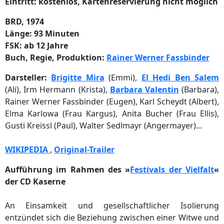
Eintritt: kostenlos, Kartenreservierung nicht möglich
BRD, 1974
Länge: 93 Minuten
FSK: ab 12 Jahre
Buch, Regie, Produktion:
Rainer Werner Fassbinder
Darsteller:
Brigitte Mira
(Emmi),
El Hedi Ben Salem
(Ali), Irm Hermann (Krista),
Barbara Valentin
(Barbara),
Rainer Werner Fassbinder (Eugen), Karl Scheydt (Albert),
Elma Karlowa (Frau Kargus), Anita Bucher (Frau Ellis),
Gusti Kreissl (Paul), Walter Sedlmayr (Angermayer)...
WIKIPEDIA
,
Original-Trailer
Aufführung im Rahmen des »
Festivals der Vielfalt
«
der CD Kaserne
An Einsamkeit und gesellschaftlicher Isolierung
entzündet sich die Beziehung zwischen einer Witwe und