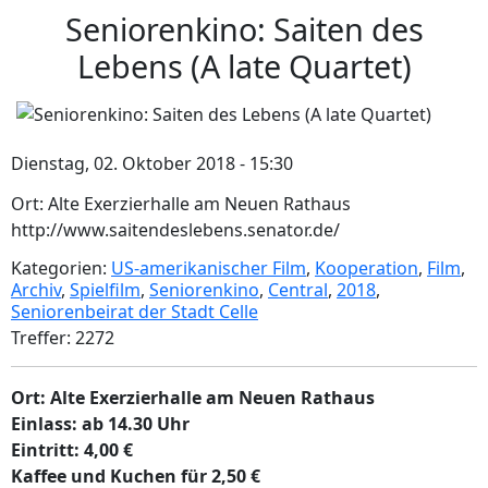
Seniorenkino: Saiten des
Lebens (A late Quartet)
Dienstag, 02. Oktober 2018 - 15:30
Ort: Alte Exerzierhalle am Neuen Rathaus
http://www.saitendeslebens.senator.de/
Kategorien:
US-amerikanischer Film
,
Kooperation
,
Film
,
Archiv
,
Spielfilm
,
Seniorenkino
,
Central
,
2018
,
Seniorenbeirat der Stadt Celle
Treffer: 2272
Ort: Alte Exerzierhalle am Neuen Rathaus
Einlass: ab 14.30 Uhr
Eintritt: 4,00 €
Kaffee und Kuchen für 2,50 €