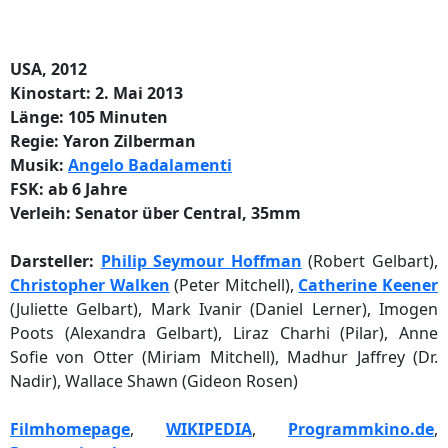
USA, 2012
Kinostart: 2. Mai 2013
Länge: 105 Minuten
Regie: Yaron Zilberman
Musik:
Angelo Badalamenti
FSK: ab 6 Jahre
Verleih: Senator über Central, 35mm
Darsteller:
Philip Seymour Hoffman
(Robert Gelbart),
Christopher Walken
(Peter Mitchell),
Catherine Keener
(Juliette Gelbart), Mark Ivanir (Daniel Lerner), Imogen
Poots (Alexandra Gelbart), Liraz Charhi (Pilar), Anne
Sofie von Otter (Miriam Mitchell), Madhur Jaffrey (Dr.
Nadir), Wallace Shawn (Gideon Rosen)
Filmhomepage
,
WIKIPEDIA
,
Programmkino.de
,